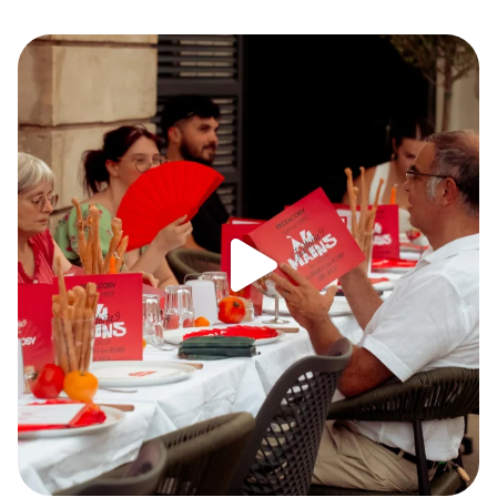
@carlalpf @trattoria_di_carlo on aimerait bien
...
68
19