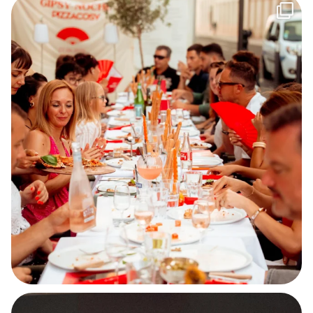
On a retourné Nîmes en mode feria avant l`heure !
...
156
32
Petit tips de @nouchka.diet pour réussir une
...