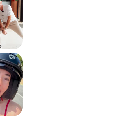
0
 vos virées en
6