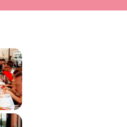
de feria avant
32
ans un centre
...