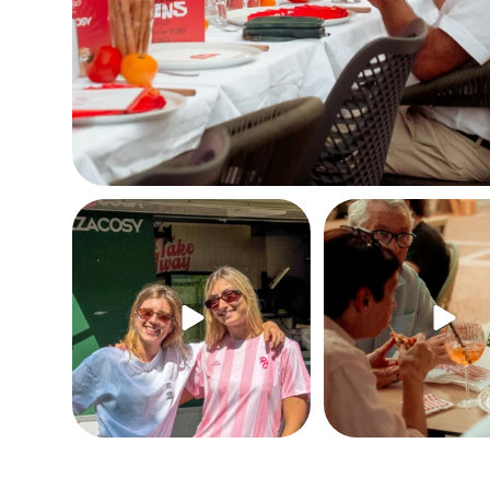
"Se détacher du chrono et vivre une
Pour l`apéro, pour le déjeuner, p
aventure
...
40
0
2438
9