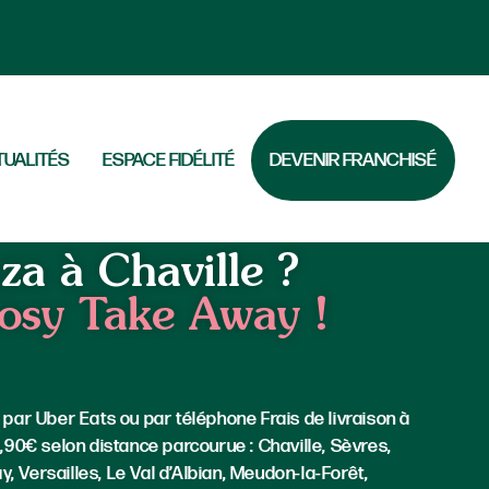
TUALITÉS
ESPACE FIDÉLITÉ
DEVENIR FRANCHISÉ
e
za à Chaville ?
osy Take Away !
 par Uber Eats ou par téléphone Frais de livraison à
6,90€ selon distance parcourue : Chaville, Sèvres,
lay, Versailles, Le Val d’Albian, Meudon-la-Forêt,