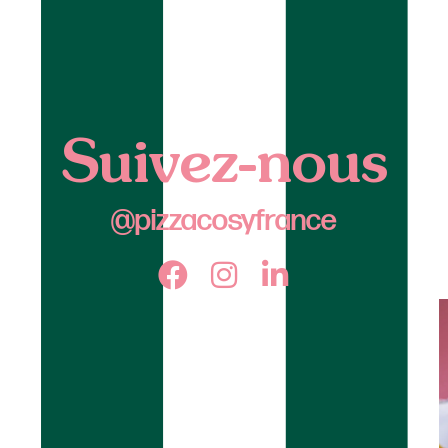
Suivez-nous
@pizzacosyfrance