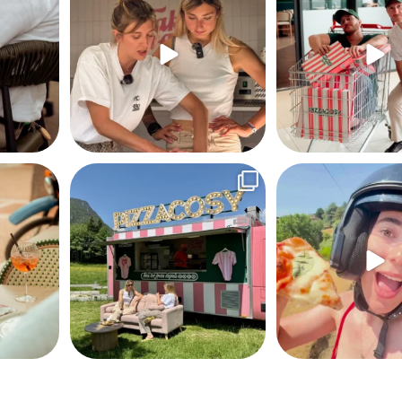
496
12
136
our la soirée
...
Carla et Nouchka ont passé un petit moment
PizzaCosy à emporter, pour
dans un
...
scout,
...
222
9
106