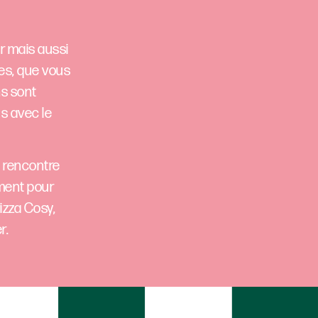
ur mais aussi
tes, que vous
ns sont
us avec le
ne rencontre
ement pour
izza Cosy,
r.