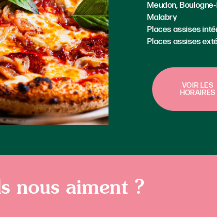
Meudon, Boulogne-B
Malabry
Places assises intér
Places assises exté
VOIR LES
HORAIRES
ls nous aiment ?