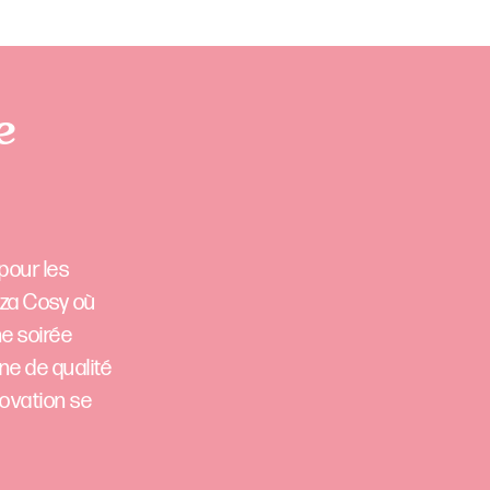
e
 pour les
zza Cosy où
ne soirée
ne de qualité
novation se