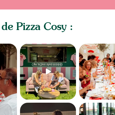
 de Pizza Cosy :
Du Sheryfaluna et une demande en mariage
On a retourné Nîmes en mo
sur la
...
l`heure !
...
335
4
156
Petit tips de @nouchka.diet pour réussir une
...
Le tout premier PizzaCosy d