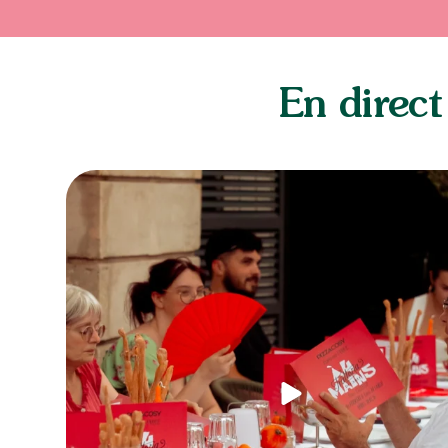
En direct
@carlalpf @trattoria_di_carlo on aimerait bien
...
67
19