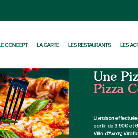
LE CONCEPT
LA CARTE
LES RESTAURANTS
LES AC
Accueil
»
Chavill
Une Piz
Pizza C
Livraison effectuée
partir de 3,90€ et 
Ville-d’Avray, Virof