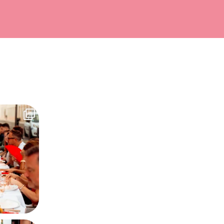
de feria avant
32