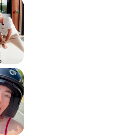
ans un centre
...
0
 vos virées en
6