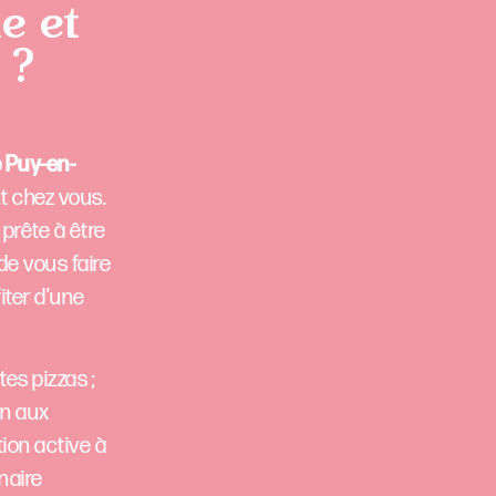
e et
 ?
e Puy-en-
t chez vous.
prête à être
de vous faire
iter d’une
es pizzas ;
en aux
ion active à
naire