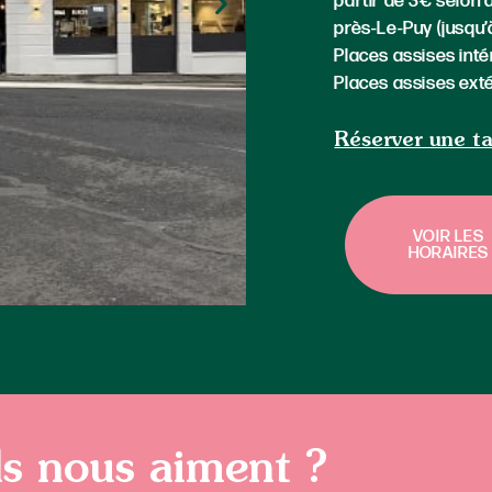
partir de 3€ selon d
près-Le-Puy (jusqu’
Places assises inté
Places assises exté
Réserver une t
VOIR LES
HORAIRES
ls nous aiment ?