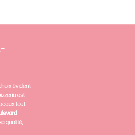
-
choix évident
izzeria est
locaux tout
ulevard
a qualité,