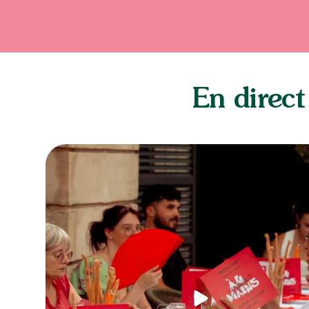
En direct
@carlalpf @trattoria_di_carlo on aimerait bien
...
67
19