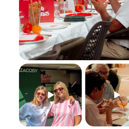
"Se détacher du chrono et vivre une
Pour l`apéro, pour le déjeuner, p
aventure
...
40
0
2438
9