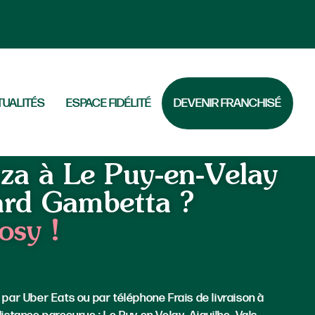
TUALITÉS
ESPACE FIDÉLITÉ
DEVENIR FRANCHISÉ
-en-Velay Boulevard Gambetta
za à Le Puy-en-Velay
ard Gambetta ?
osy !
 par Uber Eats ou par téléphone Frais de livraison à