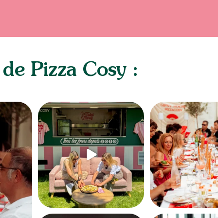
 de Pizza Cosy :
Du Sheryfaluna et une demande en mariage
On a retourné Nîmes en mo
sur la
...
l`heure !
...
335
4
156