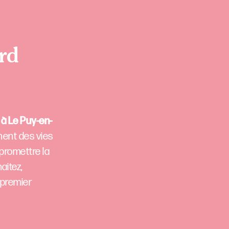
rd
 à Le Puy-en-
nent des vies
mpromettre la
aitez,
 premier