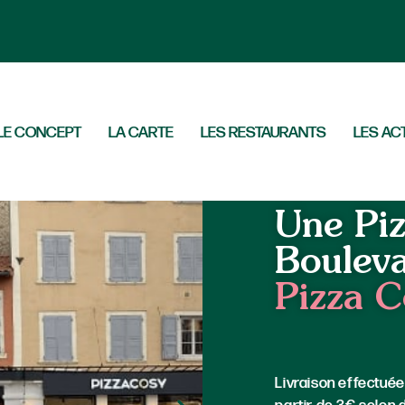
LE CONCEPT
LA CARTE
LES RESTAURANTS
LES AC
Accueil
»
Le Puy
Une Piz
Boulev
Pizza C
Livraison effectuée