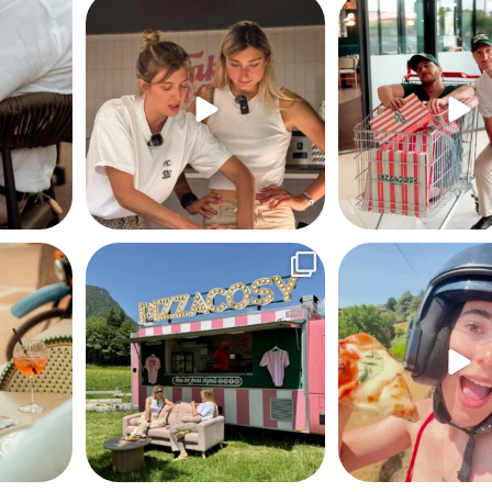
Petit tips de @nouchka.diet pour réussir une
...
Le tout premier PizzaCosy d
496
12
136
our la soirée
...
Carla et Nouchka ont passé un petit moment
PizzaCosy à emporter, pour
dans un
...
scout,
...
222
9
106