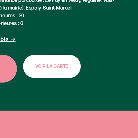
istance parcourue : Le Puy en Velay, Aiguilhe, Vals-
à la mairie), Espaly-Saint-Marcel
rieures : 20
rieures : 0
able ➔
VOIR LA CARTE