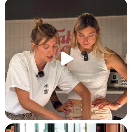
Petit tips de @nouchka.diet pour réussir une
...
451
12
Le tout premier PizzaCosy dans un centre
...