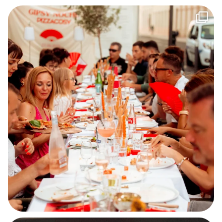
On a retourné Nîmes en mode feria avant l`heure !
...
137
32